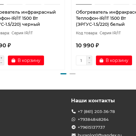
реватель инфракрасный
Обогреватель инфракрас
фон-IR/IT 1500 Вт
Теплофон-IR/IT 1500 Вт
С-1.5/220) черный
(ЭРГУС-1.5/220) белый
Серия IR/IT
Серия IR/IT
90 ₽
10 990 ₽
В корзину
В корзину
Наши контакты
+7 (861) 203-36-78
+79384848264
+79615137737
buranlog1@yandex.ru