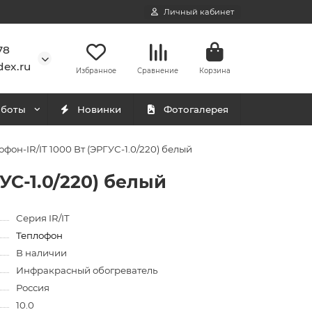
Личный кабинет
78
ex.ru
Избранное
Сравнение
Корзина
аботы
Новинки
Фотогалерея
он-IR/IT 1000 Вт (ЭРГУС-1.0/220) белый
УС-1.0/220) белый
Серия IR/IT
Теплофон
В наличии
Инфракрасный обогреватель
Россия
10.0