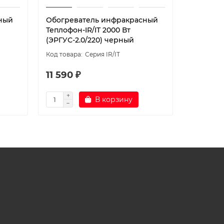
ный
Обогреватель инфракрасный
Электри
Теплофон-IR/IT 2000 Вт
обогрева
(ЭРГУС-2.0/220) черный
Black
Серия IR/IT
11 590 ₽
9 996 
В корзину