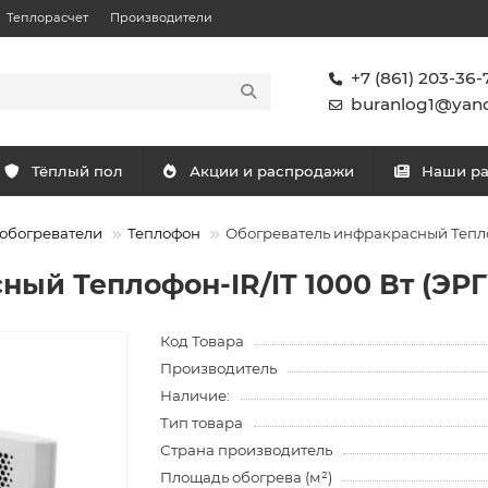
Теплорасчет
Производители
+7 (861) 203-36-
buranlog1@yand
Тёплый пол
Акции и распродажи
Наши р
обогреватели
Теплофон
Обогреватель инфракрасный Теплоф
ый Теплофон-IR/IT 1000 Вт (ЭРГ
Код Товара
Производитель
Наличие:
Тип товара
Страна производитель
Площадь обогрева (м²)