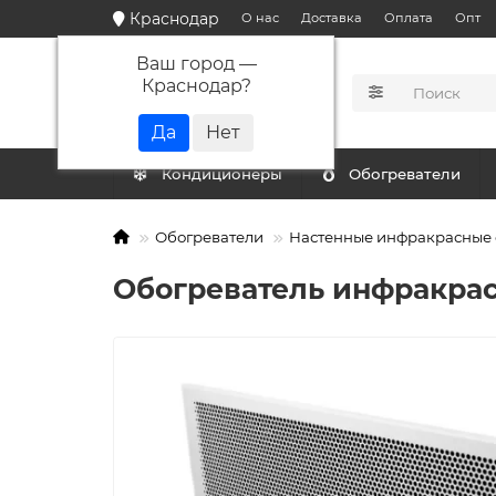
Краснодар
О нас
Доставка
Оплата
Опт
Ваш город —
Краснодар
?
КАТАЛОГ
Кондиционеры
Обогреватели
Обогреватели
Настенные инфракрасные 
Обогреватель инфракрасн