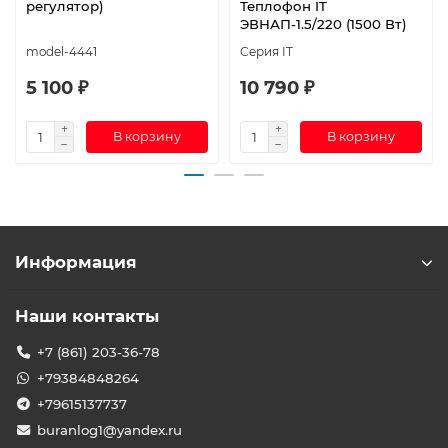
регулятор)
Теплофон IT
ЭВНАП-1.5/220 (1500 Вт)
model-4441
Серия IT
5 100 ₽
10 790 ₽
В корзину
В корзину
Информация
Наши контакты
+7 (861) 203-36-78
+79384848264
+79615137737
buranlog1@yandex.ru