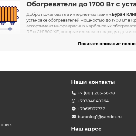
Обогреватели до 1700 Вт с ус
Добро пожаловать в интернет-магазин
«Буран Кли
установке обогревателей мощностью до 1700 Вт в 
ассортимент инфракрасных карбоновых обогревате
RE и CH1800 XE, которые идеально подходят для исп
открытых верандах.
Показать описание полн
ренде Veito
— турецкий производитель, специализирующийся на разработке
красных обогревателей. С момента своего основания компания 
ационных решений для отопления, сочетая передовые технолог
ается надежностью, эффективностью и долговечностью, что дел
бителей по всему миру.
Наши контакты
овные категории обогревателей
+7 (861) 203-36-78
ем каталоге представлены различные типы обогревателей, соо
+79384848264
Напольные карбоновые обогреватели
— мобильные устройств
+79615137737
помещению или территории.
buranlog1@yandex.ru
ели Veito CH1800 RE и CH1800 XE
анных
Наш адрес
комендуем обратить внимание на следующие модели: