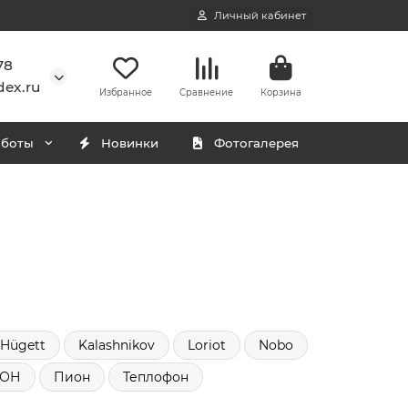
Личный кабинет
78
ex.ru
Избранное
Сравнение
Корзина
аботы
Новинки
Фотогалерея
Hügett
Kalashnikov
Loriot
Nobo
ОН
Пион
Теплофон