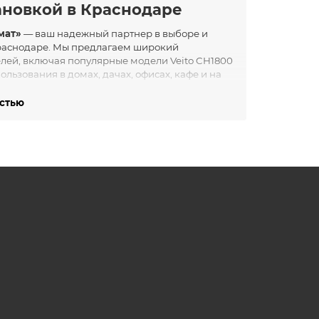
тановкой в Краснодаре
мат»
— ваш надежный партнер в выборе и
Краснодаре. Мы предлагаем широкий
лей, включая популярные модели Veito CH1800
ользования в домах, дачах, офисах, кафе и на
остью
 и производстве высококачественных
зарекомендовала себя как лидер в области
ии с современным дизайном. Продукция Veito
ает её популярным выбором среди
тветствующие вашим потребностям:
а, которые можно легко перемещать по