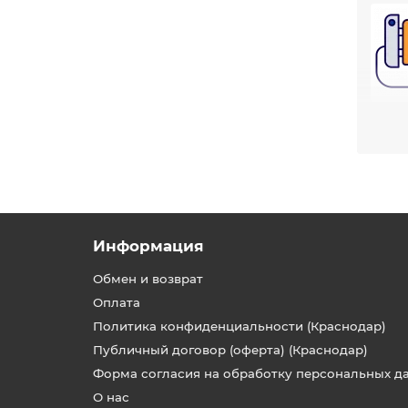
О б
Veito
инфра
иннов
отлич
потре
Информация
Осн
Обмен и возврат
В наш
Оплата
Политика конфиденциальности (Краснодар)
Публичный договор (оферта) (Краснодар)
Мод
Форма согласия на обработку персональных д
О нас
Мы ре