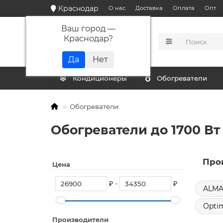
Краснодар
О нас
Доставка
Оплата
Опт
Ваш город —
Краснодар
?
КАТАЛОГ
Кондиционеры
Обогреватели
Обогреватели
Обогреватели до 1700 Вт
Про
Цена
₽ -
₽
ALMA
Opti
Производители