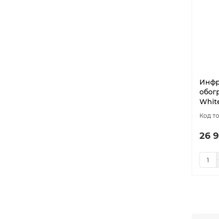
Инфр
обогр
Whit
26 9