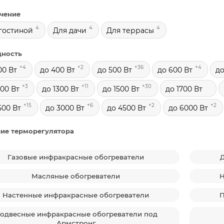
чение
4
4
4
гостиной
Для дачи
Для террасы
ность
+4
+2
+36
+4
00 Вт
до 400 Вт
до 500 Вт
до 600 Вт
до
+3
+11
+30
200 Вт
до 1300 Вт
до 1500 Вт
до 1700 Вт
+15
+6
+2
+2
500 Вт
до 3000 Вт
до 4500 Вт
до 6000 Вт
ие терморегулятора
Газовые инфракрасные обогреватели
Д
Масляные обогреватели
Н
Настенные инфракрасные обогреватели
П
одвесные инфракрасные обогреватели под
Армстронг