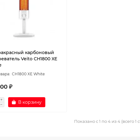
акрасный карбоновый
еватель Veito CH1800 XE
e
CH1800 XE White
00 ₽
В корзину
Показано с 1 по 4 из 4 (всего 1