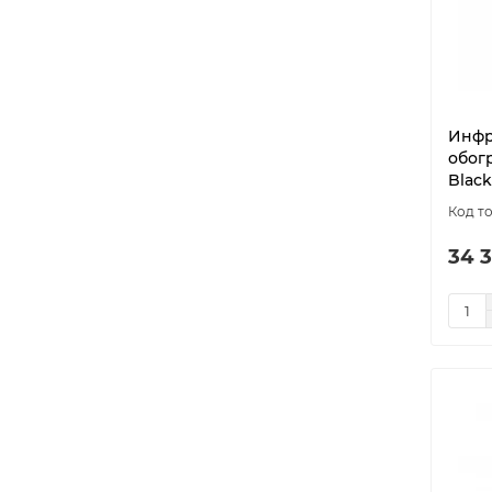
Инфр
обогр
Black
34 3