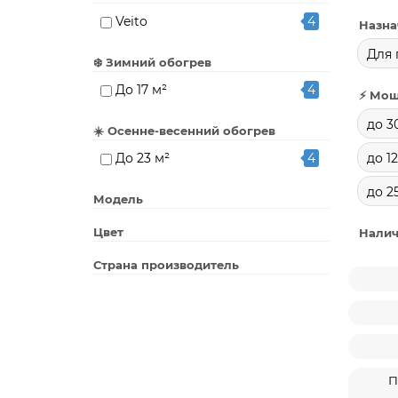
Veito
4
Назна
Для 
❄️ Зимний обогрев
До 17 м²
4
⚡ Мощ
до 3
☀️ Осенне-весенний обогрев
До 23 м²
4
до 1
до 2
Модель
Цвет
Налич
Страна производитель
П