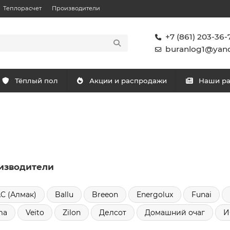
Теплорасчет
Производители
+7 (861) 203-36-
buranlog1@yand
Тёплый пол
Акции и распродажи
Наши р
изводители
C (Алмак)
Ballu
Breeon
Energolux
Funai
ma
Veito
Zilon
Делсот
Домашний очаг
И