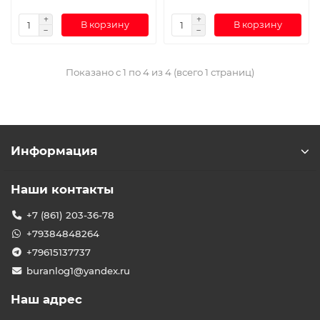
В корзину
В корзину
Показано с 1 по 4 из 4 (всего 1 страниц)
Информация
Наши контакты
+7 (861) 203-36-78
+79384848264
+79615137737
buranlog1@yandex.ru
Наш адрес