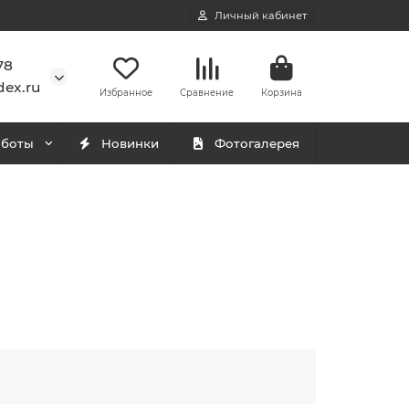
Личный кабинет
78
ex.ru
Избранное
Сравнение
Корзина
аботы
Новинки
Фотогалерея