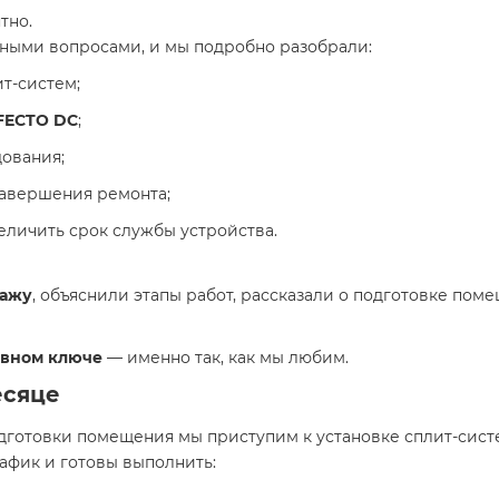
тно.
тными вопросами, и мы подробно разобрали:
т-систем;
FECTO DC
;
ования;
авершения ремонта;
еличить срок службы устройства.
тажу
, объяснили этапы работ, рассказали о подготовке пом
ивном ключе
— именно так, как мы любим.
есяце
одготовки помещения мы приступим к установке сплит-сист
афик и готовы выполнить: