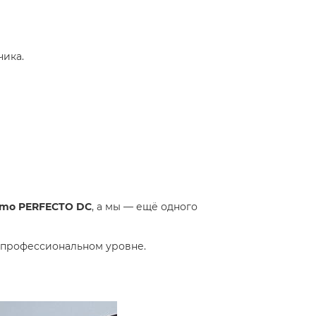
чика.
rmo PERFECTO DC
, а мы — ещё одного
м профессиональном уровне.