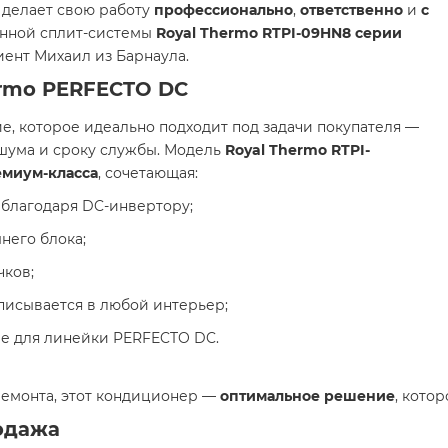
делает свою работу
профессионально
,
ответственно
и
с
енной сплит-системы
Royal Thermo RTPI-09HN8 серии
иент Михаил из Барнаула.
ermo PERFECTO DC
, которое идеально подходит под задачи покупателя —
шума и сроку службы. Модель
Royal Thermo RTPI-
емиум-класса
, сочетающая:
благодаря DC-инвертору;
него блока;
чков;
писывается в любой интерьер;
ые для линейки PERFECTO DC.
ремонта, этот кондиционер —
оптимальное решение
, кото
одажа