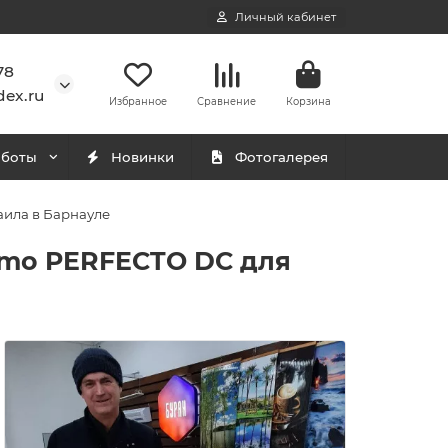
Личный кабинет
78
ex.ru
Избранное
Сравнение
Корзина
аботы
Новинки
Фотогалерея
аила в Барнауле
rmo PERFECTO DC для