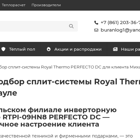
Теплорасчет
Производители
+7 (861) 203-36-
buranlog1@yand
Тёплый пол
Акции и распродажи
Наши р
бор сплит-системы Royal Thermo PERFECTO DC для клиента Мих
одбор сплит-системы Royal The
ауле
льском филиале инверторную
o RTPI-09HN8 PERFECTO DC —
чное настроение клиента
с качественной техникой и фирменными подарками, — это