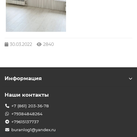
30.03.2022
2840
Информация
Наши контакты
+7 (861) 203-36-78
+79384848264
+79615137737
buranlog1@yandex.ru