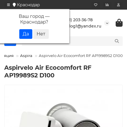
Краснодар
Ваш город —
+7 (861) 203-36-78
Краснодар
?
buranlog1@yandex.ru
иляция
Aspira
Aspirvelo Air Ecocomfort RF АР19989S2 D100
Aspirvelo Air Ecocomfort RF
АР19989S2 D100