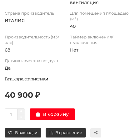
вентиляция
Страна производитель
Для помещения площадью
(м²)
ИТАЛИЯ
40
Производительность (м3/
Таймер включения/
час)
выключения
68
Нет
Датчик качества воздуха
Да
Все характеристики
40 900 ₽
В корзину
В закладки
В сравнение