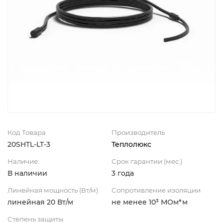
Код Товара
Производитель
20SHTL-LT-3
Теплолюкс
Наличие:
Срок гарантии (мес.)
В наличии
3 года
Линейная мощность (Вт/м)
Сопротивление изоляции
линейная 20 Вт/м
не менее 10³ МОм*м
Степень защиты