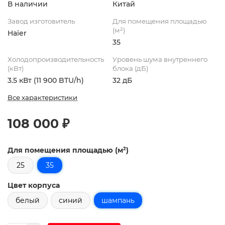
В наличии
Китай
Завод изготовитель
Для помещения площадью
(м²)
Haier
35
Холодопроизводительность
Уровень шума внутреннего
(кВт)
блока (дБ)
3.5 кВт (11 900 BTU/h)
32 дБ
Все характеристики
108 000 ₽
Для помещения площадью (м²)
25
35
Цвет корпуса
белый
синий
шампань