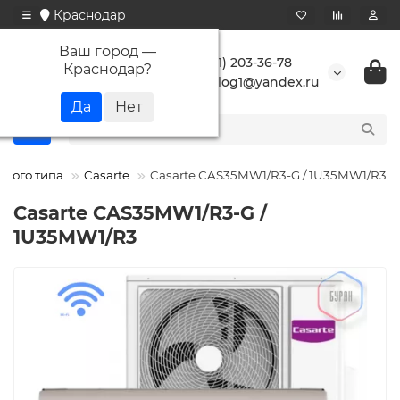
Краснодар
Ваш город —
+7 (861) 203-36-78
Краснодар
?
buranlog1@yandex.ru
нного типа
Casarte
Casarte СAS35MW1/R3-G / 1U35MW1/R3
Casarte СAS35MW1/R3-G /
1U35MW1/R3