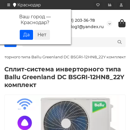
Краснодар
Ваш город —
+7 (861) 203-36-78
Краснодар
?
buranlog1@yandex.ru
ерторного типа Ballu Greenland DC BSGRI-12HN8_22Y комплект
Сплит-система инверторного типа
Ballu Greenland DC BSGRI-12HN8_22Y
комплект