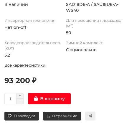
В наличии
SAD18D6-A / SAU18U6-A-
WS40
Инверторная технология
Для помещения площадью
(м²)
Нет on-off
50
Холодопроизводительность
Зимний комплект
(кВт)
Опционально
5,2
Все характеристики
93 200 ₽
В корзину
В закладки
В сравнение