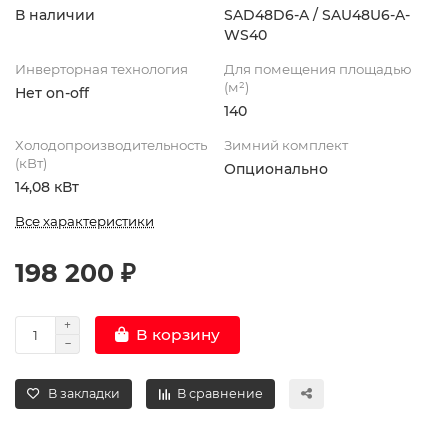
В наличии
SAD48D6-A / SAU48U6-A-
WS40
Инверторная технология
Для помещения площадью
(м²)
Нет on-off
140
Холодопроизводительность
Зимний комплект
(кВт)
Опционально
14,08 кВт
Все характеристики
198 200 ₽
В корзину
В закладки
В сравнение