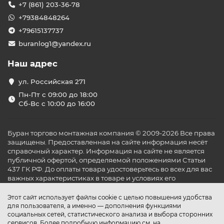
+7 (861) 203-36-78
+79384848264
+79615137737
buranlog1@yandex.ru
Наш адрес
ул. Российская 271
Пн-Пт с 09:00 до 18:00
Сб-Вс с 10:00 до 16:00
Буран торгово монтажная компания © 2009-2026 Все права
защищены. Предоставленная на сайте информация несёт
справочный характер. Информация на сайте не является
публичной офертой, определяемой положениями Статьи
437 ГК РФ. До оплаты товара удостоверьтесь во всех для вас
важных характеристиках в товаре и условиях его
эксплуатации.
Этот сайт использует файлы cookie с целью повышения удобства
для пользователя, а именно — дополнения функциями
социальных сетей, статистического анализа и выбора сторонних
сервисов. Более подробную информацию см. на