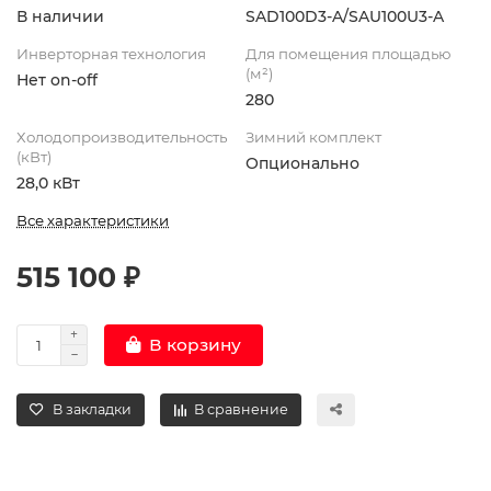
В наличии
SAD100D3-A/SAU100U3-A
Инверторная технология
Для помещения площадью
(м²)
Нет on-off
280
Холодопроизводительность
Зимний комплект
(кВт)
Опционально
28,0 кВт
Все характеристики
515 100 ₽
В корзину
В закладки
В сравнение