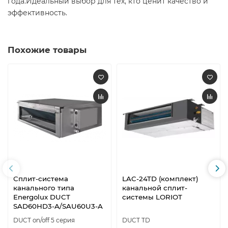
года.Идеальный выбор для тех, кто ценит качество и
эффективность.
Похожие товары
Сплит-система
LAC-24TD (комплект)
канального типа
канальной сплит-
Energolux DUCT
системы LORIOT
SAD60HD3-A/SAU60U3-A
DUCT on/off 5 серия
DUCT TD