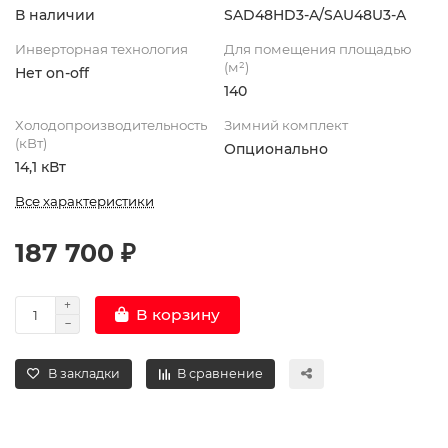
В наличии
SAD48HD3-A/SAU48U3-A
Инверторная технология
Для помещения площадью
(м²)
Нет on-off
140
Холодопроизводительность
Зимний комплект
(кВт)
Опционально
14,1 кВт
Все характеристики
187 700 ₽
В корзину
В закладки
В сравнение