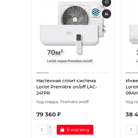
Настенная сплит-система
Инве
Loriot Première on/off LAC-
Lorio
24TPR
09AH
Première on/off
79 360 ₽
38 
В корзину