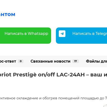
антом
Написать в Whatsapp
Написать в Tele
ос-ответ
Связанные новости
Файлы дл
0
17
riot Prestigè on/off LAC-24AH – ва
ктивное охлаждение и обогрев помещений площадью до 70 