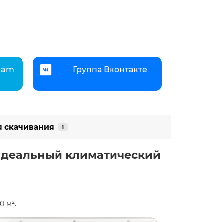
gram
Группа Вконтакте
я скачивания
1
ш идеальный климатический
м². ​