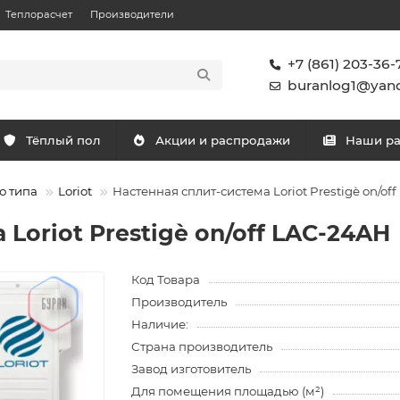
Теплорасчет
Производители
+7 (861) 203-36-
buranlog1@yand
Тёплый пол
Акции и распродажи
Наши р
о типа
Loriot
Настенная сплит-система Loriot Prestigè on/of
Loriot Prestigè on/off LAC-24AH
Код Товара
Производитель
Наличие:
Страна производитель
Завод изготовитель
Для помещения площадью (м²)