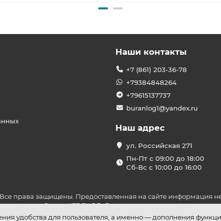
Наши контакты
+7 (861) 203-36-78
+79384848264
+79615137737
buranlog1@yandex.ru
анных
Наш адрес
ул. Российская 271
Пн-Пт с 09:00 до 18:00
Сб-Вс с 10:00 до 16:00
 Все права защищены. Предоставленная на сайте информация не
ложениями Статьи 437 ГК РФ. До оплаты товара удостоверьтесь в
шения удобства для пользователя, а именно — дополнения функц