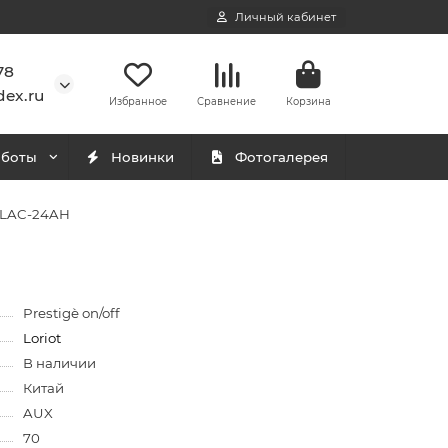
Личный кабинет
78
ex.ru
Избранное
Сравнение
Корзина
аботы
Новинки
Фотогалерея
f LAC-24AH
Prestigè on/off
Loriot
В наличии
Китай
AUX
70