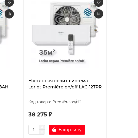
Настенная сплит-система
Настенн
18AH
Loriot Première on/off LAC-12TPR
Loriot Pr
18TPR
Première on/off
38 275 ₽
63 910 
В корзину