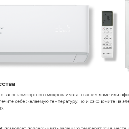
ества
– это залог комфортного микроклимата в вашем доме или оф
спечите себе желаемую температуру, но и сэкономите на э
.​
l
: позволяет поддерживать заданную температуру в месте