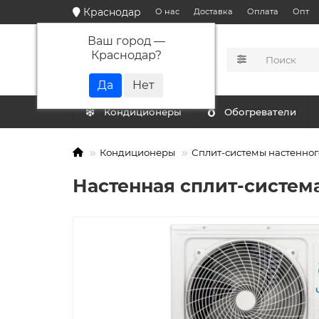
Краснодар
О нас
Доставка
Оплата
Опт
Ваш город —
Краснодар
?
КАТАЛОГ
Кондиционеры
Обогреватели
Кондиционеры
Сплит-системы настенног
Настенная сплит-система 