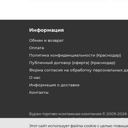
Информация
Обмен и возврат
Оплата
Политика конфиденциальности (Краснодар)
Публичный договор (оферта) (Краснодар)
Форма согласия на обработку персональных д
О нас
Информация о доставке
Контакты
Буран торгово монтажная компания © 2009-2026
не является публичной офертой, определяемой по
и условиях его эксплуатации.
Этот сайт использует файлы cookie с целью повы