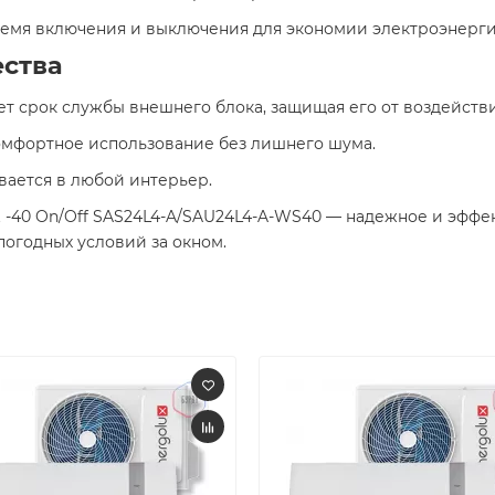
емя включения и выключения для экономии электроэнергии
ства
ет срок службы внешнего блока, защищая его от воздейств
омфортное использование без лишнего шума.​
вается в любой интерьер.​
et -40 On/Off SAS24L4-A/SAU24L4-A-WS40 — надежное и эфф
огодных условий за окном.​