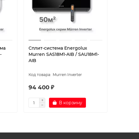
ема
Сплит-система Energolux
Сплит-си
-
Murren SAS18M1-AIB / SAU18M1-
Lugano i
AIB
SAU18DL1
Murren Inverter
94 400 ₽
106 70
В корзину