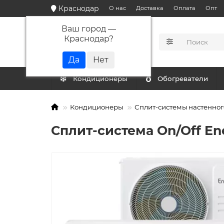
Краснодар
О нас
Доставка
Оплата
Опт
Ваш город —
Краснодар
?
КАТАЛОГ
Кондиционеры
Обогреватели
Кондиционеры
Сплит-системы настенног
Сплит-система On/Off E