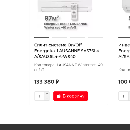
Сплит-система On/Off
Инве
Energolux LAUSANNE SAS36L4-
Ener
A/SAU36L4-A-WS40
AI/SA
LAUSANNE Winter set -40
on/off
133 380 ₽
100 
В корзину