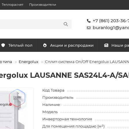
Теплорасчет
Производители
+7 (861) 203-36-
buranlog1@yand
Тёплый пол
Акции и распродажи
Наши р
о типа
Energolux
Сплит-система On/Off Energolux LAUSA
nergolux LAUSANNE SAS24L4-A/S
Код Товара
Производитель
Наличие:
Модель
Инверторная технология
Для помещения площадью (м²)