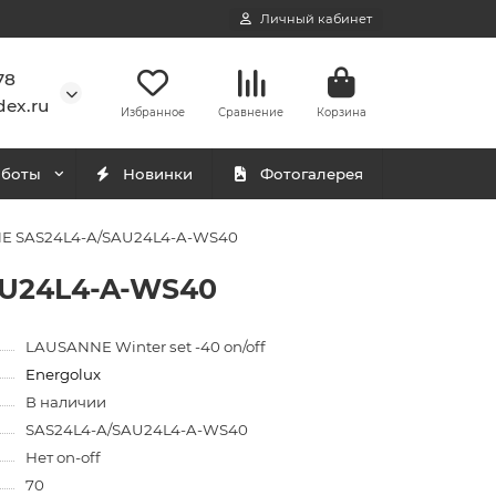
Личный кабинет
78
ex.ru
Избранное
Сравнение
Корзина
аботы
Новинки
Фотогалерея
NNE SAS24L4-A/SAU24L4-A-WS40
AU24L4-A-WS40
LAUSANNE Winter set -40 on/off
Energolux
В наличии
SAS24L4-A/SAU24L4-A-WS40
Нет on-off
70