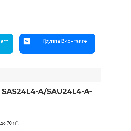
gram
Группа Вконтакте
f SAS24L4-A/SAU24L4-A-
о 70 м².