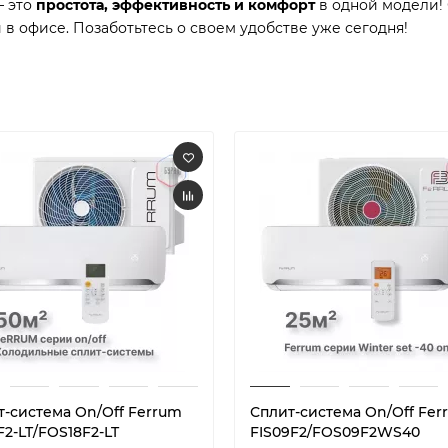
– это
простота, эффективность и комфорт
в одной модели!
в офисе. Позаботьтесь о своем удобстве уже сегодня!
т-система On/Off Ferrum
Сплит-система On/Off Fer
F2-LT/FOS18F2-LT
FIS09F2/FOS09F2WS40