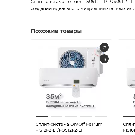
Сплит-система Ferrum FIS09F2-LT/FOS09F2-LT 
создании идеального микроклимата дома или 
Похожие товары
Сплит-система On/Off Ferrum
Спли
FIS12F2-LT/FOS12F2-LT
FIS18