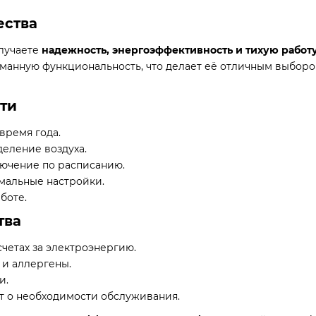
ества
олучаете
надежность, энергоэффективность и тихую работ
манную функциональность, что делает её отличным выбором
ти
время года.
еление воздуха.
ючение по расписанию.
мальные настройки.
боте.
тва
счетах за электроэнергию.
 и аллергены.
и.
т о необходимости обслуживания.