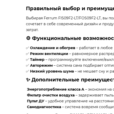
Правильный выбор и преимущ
Выбирая Ferrum FIS09F2-LT/FOS09F2-LT, вы п
сочетает в себе современный дизайн и проду
затрат.
⚙️ Функциональные возможнос
✅
Охлаждение и обогрев
– работает в любое 
✅
Режим вентиляции
– равномерное распред
✅
Таймер
– программируйте включение/выкл
✅
Авторежим
– система сама подбирает опти
✅
Низкий уровень шума
– не мешает сну и ра
✨ Дополнительные преимущес
Энергопотребление класса A
– экономия на 
Фильтр очистки воздуха
– задерживает пыль
Пульт ДУ
– удобное управление на расстояни
Самодиагностика
– система вовремя сообщи