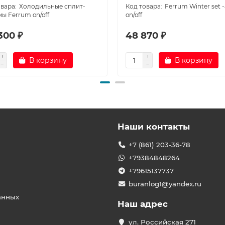
Холодильные сплит-
Ferrum Winter set 
ы Ferrum on/off
on/off
300 ₽
48 870 ₽
В корзину
В корзину
Наши контакты
+7 (861) 203-36-78
+79384848264
+79615137737
buranlog1@yandex.ru
анных
Наш адрес
ул. Российская 271