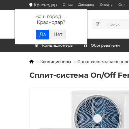
Краснодар
О нас
Доставка
Оплата
Опт
Ваш город —
Краснодар
?
КАТАЛОГ
Кондиционеры
Обогреватели
Кондиционеры
Сплит-системы настенног
Сплит-система On/Off Fe