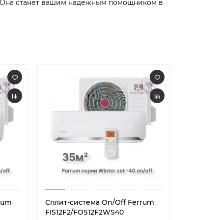
 Она станет вашим надежным помощником в
rum
Сплит-система On/Off Ferrum
Сплит-си
FIS12F2/FOS12F2WS40
FIS18F2