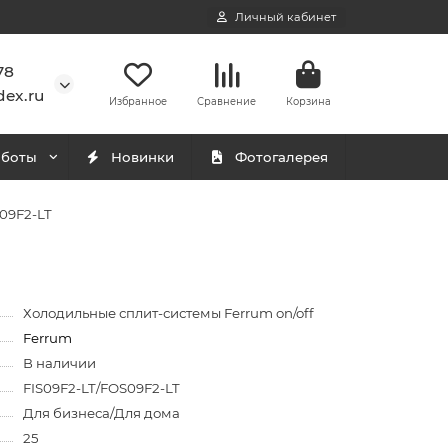
Личный кабинет
78
ex.ru
Избранное
Сравнение
Корзина
аботы
Новинки
Фотогалерея
S09F2-LT
Холодильные сплит-системы Ferrum on/off
Ferrum
В наличии
FIS09F2-LT/FOS09F2-LT
Для бизнеса/Для дома
25