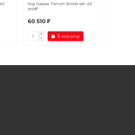
-40
Ferrum Winter set -40
on/off
on/off
60 510 ₽
83 780
В корзину