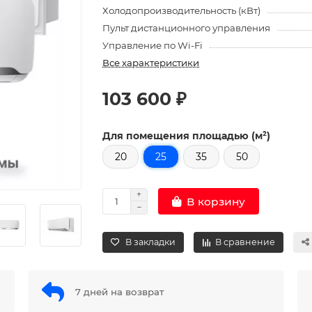
Холодопроизводительность (кВт)
Пульт дистанционного управления
Управление по Wi-Fi
Все характеристики
103 600 ₽
Для помещения площадью (м²)
20
25
35
50
В корзину
В закладки
В сравнение
7 дней на возврат