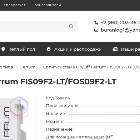
Теплорасчет
Производители
+7 (861) 203-36-
buranlog1@yand
Тёплый пол
Акции и распродажи
Наши р
о типа
Ferrum
Сплит-система On/Off Ferrum FIS09F2-LT/FO
rrum FIS09F2-LT/FOS09F2-LT
Код Товара
Производитель
Наличие:
Модель
Назначение
Для помещения площадью (м²)