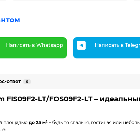
антом
Написать в Whatsapp
Написать в Tele
ос-ответ
0
m FIS09F2-LT/FOS09F2-LT – идеальны
ий площадью
до 25 м²
– будь то спальня, гостиная или небол
 ❄️