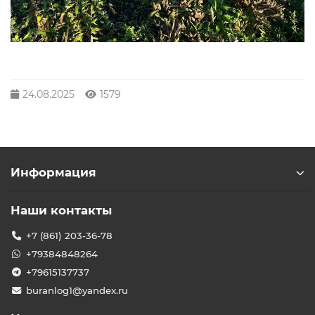
24.08.2025
1579
Информация
Наши контакты
+7 (861) 203-36-78
+79384848264
+79615137737
buranlog1@yandex.ru