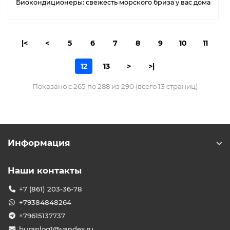
Биокондиционеры: свежесть морского бриза у вас дома
|<
<
5
6
7
8
9
10
11
12
13
>
>|
Показано с 265 по 288 из 290 (всего 13 страниц)
Информация
Наши контакты
+7 (861) 203-36-78
+79384848264
+79615137737
buranlog1@yandex.ru