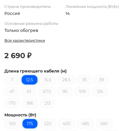
Страна производитель
Линейная мощность (Вт/м)
Россия
14
Основные режимы работы
Только обогрев
Все характеристики
2 690 ₽
Длина греющего кабеля (м)
7
12.5
15.5
28.5
35
39
47
61
67.5
95
109
126
170
186
213
Мощность (Вт)
100
175
220
400
485
580