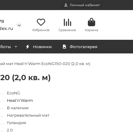
Личный кабинет
78
ex.ru
Избранное
Сравнение
Корзина
аботы
Новинки
Фотогалерея
й мат Heat'n'Warm EcoNG150-020 (2,0 кв. м)
 (2,0 кв. м)
EcoNG
Heat'n'Warm
В наличии
Нагревательный мат
Голандия
2.0