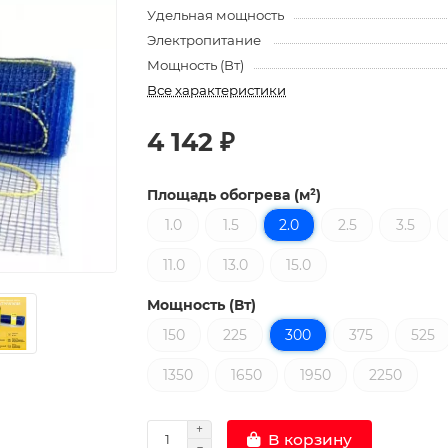
Удельная мощность
Электропитание
Мощность (Вт)
Все характеристики
4 142 ₽
Площадь обогрева (м²)
1.0
1.5
2.0
2.5
3.5
11.0
13.0
15.0
Мощность (Вт)
150
225
300
375
525
1350
1650
1950
2250
В корзину