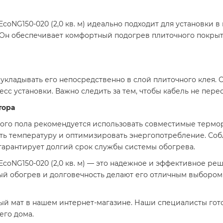
EcoNG150-020 (2,0 кв. м) идеально подходит для установки
. Он обеспечивает комфортный подогрев плиточного покры
укладывать его непосредственно в слой плиточного клея. 
 установки. Важно следить за тем, чтобы кабель не перес
тора
го пола рекомендуется использовать совместимые терморег
вать температуру и оптимизировать энергопотребление. С
арантирует долгий срок службы системы обогрева.​
EcoNG150-020 (2,0 кв. м) — это надежное и эффективное ре
ый обогрев и долговечность делают его отличным выборо
й мат в нашем интернет-магазине. Наши специалисты гото
его дома.