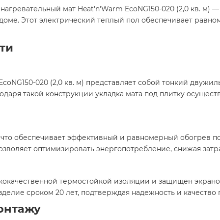
агревательный мат Heat'n'Warm EcoNG150-020 (2,0 кв. м)
 доме. Этот электрический теплый пол обеспечивает равно
ти
coNG150-020 (2,0 кв. м) представляет собой тонкий двужи
даря такой конструкции укладка мата под плитку осуществ
², что обеспечивает эффективный и равномерный обогрев п
зволяет оптимизировать энергопотребление, снижая затра
кокачественной термостойкой изоляции и защищен экраном
делие сроком 20 лет, подтверждая надежность и качество 
онтажу