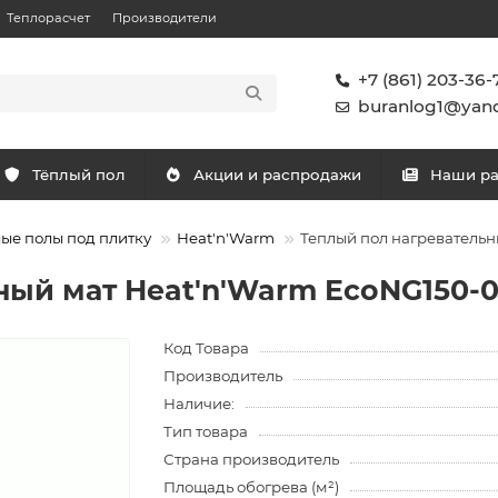
Теплорасчет
Производители
+7 (861) 203-36-
buranlog1@yand
Тёплый пол
Акции и распродажи
Наши р
ые полы под плитку
Heat'n'Warm
Теплый пол нагревательны
ый мат Heat'n'Warm EcoNG150-020
Код Товара
Производитель
Наличие:
Тип товара
Страна производитель
Площадь обогрева (м²)