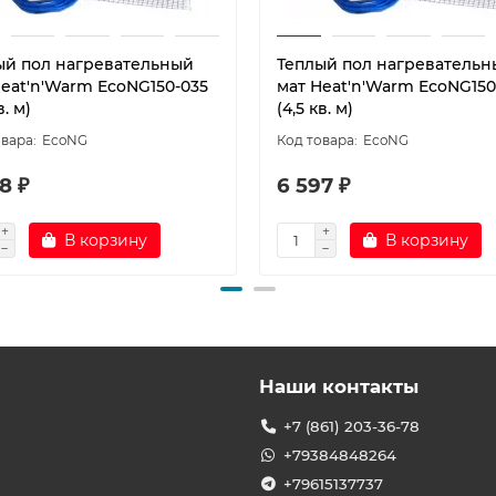
ый пол нагревательный
Теплый пол нагревательн
Heat'n'Warm EcoNG150-035
мат Heat'n'Warm EcoNG150
в. м)
(4,5 кв. м)
EcoNG
EcoNG
8 ₽
6 597 ₽
В корзину
В корзину
Наши контакты
+7 (861) 203-36-78
+79384848264
+79615137737