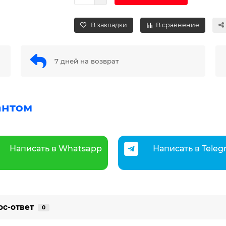
В закладки
В сравнение
7 дней на возврат
антом
Написать в Whatsapp
Написать в Tele
ос-ответ
0