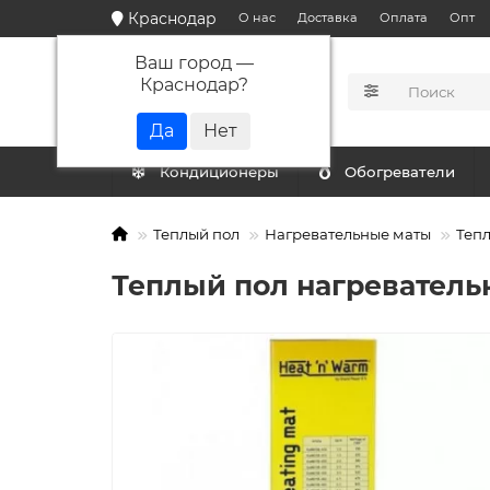
Краснодар
О нас
Доставка
Оплата
Опт
Ваш город —
Краснодар
?
КАТАЛОГ
Кондиционеры
Обогреватели
Теплый пол
Нагревательные маты
Тепл
Теплый пол нагревательн