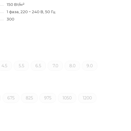
150 Вт/м²
1 фаза, 220 ~ 240 В, 50 Гц
300
4.5
5.5
6.5
7.0
8.0
9.0
675
825
975
1050
1200