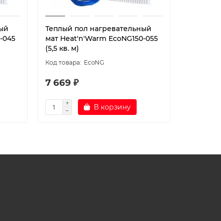
ый
Теплый пол нагревательный
Теплый 
-045
мат Heat'n'Warm EcoNG150-055
мат Heat
(5,5 кв. м)
(6,5 кв. м
EcoNG
7 669 ₽
8 769 
В корзину