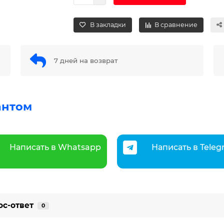
В закладки
В сравнение
7 дней на возврат
антом
Написать в Whatsapp
Написать в Tele
ос-ответ
0