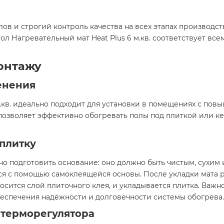
в и строгий контроль качества на всех этапах производст
ол Нагревательный мат Heat Plus 6 м.кв. соответствует в
онтажу
енения
м.кв. идеально подходит для установки в помещениях с пов
 позволяет эффективно обогревать полы под плиткой или 
плитку
о подготовить основание: оно должно быть чистым, сухим 
ся с помощью самоклеящейся основы. После укладки мата 
носится слой плиточного клея, и укладывается плитка. Важ
еспечения надёжности и долговечности системы обогрева.​
 терморегулятора