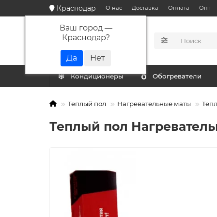
Краснодар
О нас
Доставка
Оплата
Опт
Ваш город —
Краснодар
?
КАТАЛОГ
Кондиционеры
Обогреватели
Теплый пол
Нагревательные маты
Тепл
Теплый пол Нагревательн