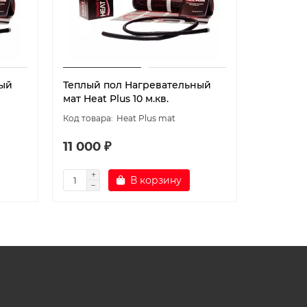
ный
Теплый пол Нагревательный
Теплый 
мат Heat Plus 10 м.кв.
мат Heat 
Heat Plus mat
11 000 ₽
12 900 
В корзину