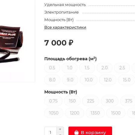
Удельная мощность
Электропитание
Мощность (Вт)
Все характеристики
7 000 ₽
Площадь обогрева (м²)
0.5
1.0
1.5
2.0
2.5
8.0
9.0
10.0
12.0
15.0
Мощность (Вт)
0.75
150
225
300
375
1050
1200
1350
1500
1
В корзину