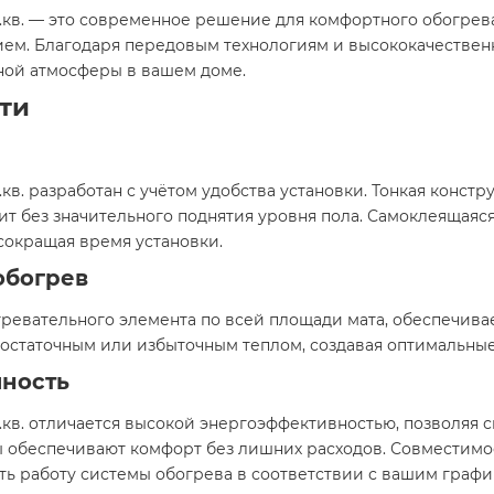
 м.кв. — это современное решение для комфортного обогр
ем. Благодаря передовым технологиям и высококачествен
ной атмосферы в вашем доме.​
ти
кв. разработан с учётом удобства установки. Тонкая констр
ит без значительного поднятия уровня пола. Самоклеящая
сокращая время установки.​
обогрев
евательного элемента по всей площади мата, обеспечива
достаточным или избыточным теплом, создавая оптимальные
ность
м.кв. отличается высокой энергоэффективностью, позволяя 
ы обеспечивают комфорт без лишних расходов. Совместим
ь работу системы обогрева в соответствии с вашим график