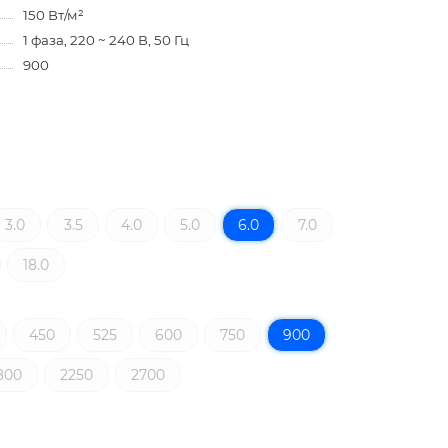
150 Вт/м²
1 фаза, 220 ~ 240 В, 50 Гц
900
3.0
3.5
4.0
5.0
6.0
7.0
18.0
450
525
600
750
900
800
2250
2700