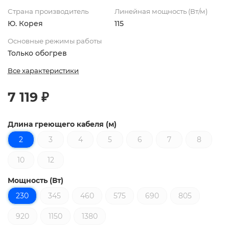
Страна производитель
Линейная мощность (Вт/м)
Ю. Корея
115
Основные режимы работы
Только обогрев
Все характеристики
7 119 ₽
Длина греющего кабеля (м)
2
3
4
5
6
7
8
10
12
Мощность (Вт)
230
345
460
575
690
805
920
1150
1380