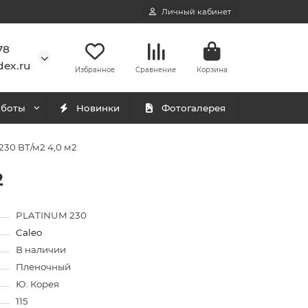
Личный кабинет
78
ex.ru
Избранное
Сравнение
Корзина
аботы
Новинки
Фотогалерея
30 ВТ/м2 4,0 м2
2
PLATINUM 230
Caleo
В наличии
Пленочный
Ю. Корея
115