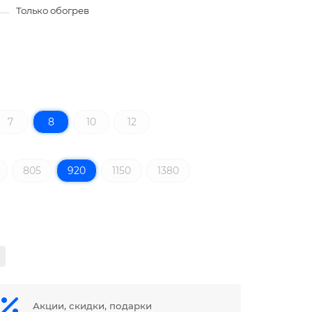
Только обогрев
7
8
10
12
805
920
1150
1380
Акции, скидки, подарки