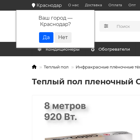
Краснодар
О нас
Доставка
Оплата
Опт
Ваш город —
Краснодар
?
КАТАЛОГ
Кондиционеры
Обогреватели
Теплый пол
Инфракрасные плёночные тё
Теплый пол пленочный C