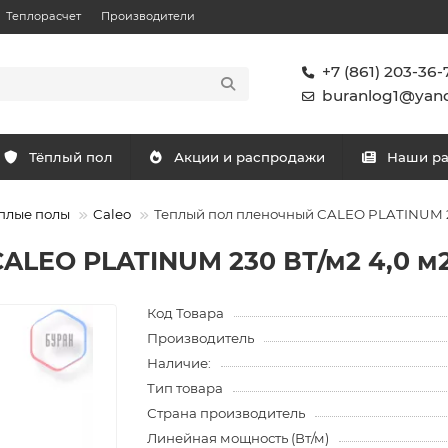
Теплорасчет
Производители
+7 (861) 203-36-
buranlog1@yand
Тёплый пол
Акции и распродажи
Наши р
плые полы
Caleo
Теплый пол пленочный CALEO PLATINUM 2
ALEO PLATINUM 230 ВТ/м2 4,0 м
Код Товара
Производитель
Наличие:
Тип товара
Страна производитель
Линейная мощность (Вт/м)