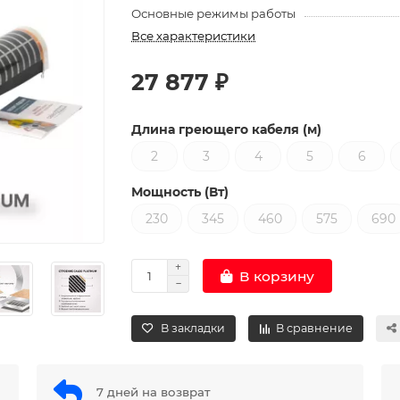
Основные режимы работы
Все характеристики
27 877 ₽
Длина греющего кабеля (м)
2
3
4
5
6
Мощность (Вт)
230
345
460
575
690
В корзину
В закладки
В сравнение
7 дней на возврат