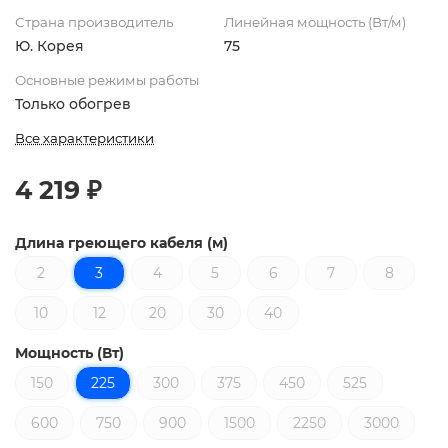
Страна производитель
Линейная мощность (Вт/м)
Ю. Корея
75
Основные режимы работы
Только обогрев
Все характеристики
4 219 ₽
Длина греющего кабеля (м)
2
3
4
5
6
7
8
10
12
20
30
40
Мощность (Вт)
150
225
300
375
450
525
600
750
900
1500
2250
3000