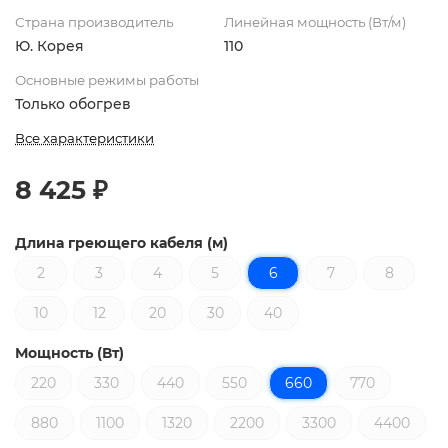
Страна производитель
Линейная мощность (Вт/м)
Ю. Корея
110
Основные режимы работы
Только обогрев
Все характеристики
8 425 ₽
Длина греющего кабеля (м)
2
3
4
5
6
7
8
10
12
20
30
40
Мощность (Вт)
220
330
440
550
660
770
880
1100
1320
2200
3300
4400