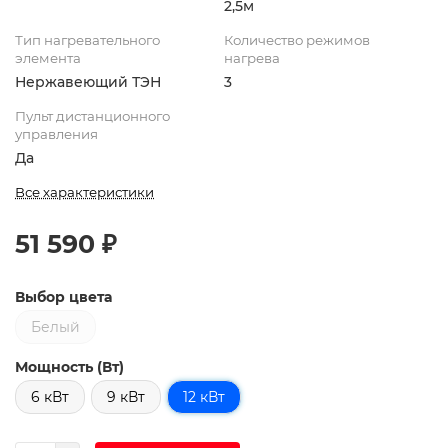
2,5м
Тип нагревательного
Количество режимов
элемента
нагрева
Нержавеющий ТЭН
3
Пульт дистанционного
управления
Да
Все характеристики
51 590 ₽
Выбор цвета
Белый
Мощность (Вт)
6 кВт
9 кВт
12 кВт