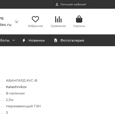
Личный кабинет
78
ex.ru
Избранное
Сравнение
Корзина
аботы
Новинки
Фотогалерея
АВАНГАРД KVC-B
Kalashnikov
В наличии
2,5м
Нержавеющий ТЭН
3