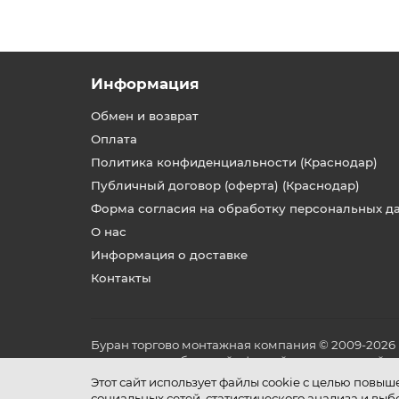
Информация
Обмен и возврат
Оплата
Политика конфиденциальности (Краснодар)
Публичный договор (оферта) (Краснодар)
Форма согласия на обработку персональных д
О нас
Информация о доставке
Контакты
Буран торгово монтажная компания © 2009-2026
не является публичной офертой, определяемой по
и условиях его эксплуатации.
Этот сайт использует файлы cookie с целью повы
социальных сетей, статистического анализа и вы