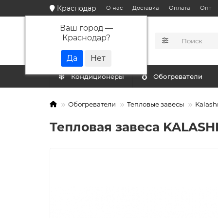
Краснодар
О нас
Доставка
Оплата
Опт
Ваш город —
Краснодар
?
КАТАЛОГ
Кондиционеры
Обогреватели
Обогреватели
Тепловые завесы
Kalash
Тепловая завеса KALASH