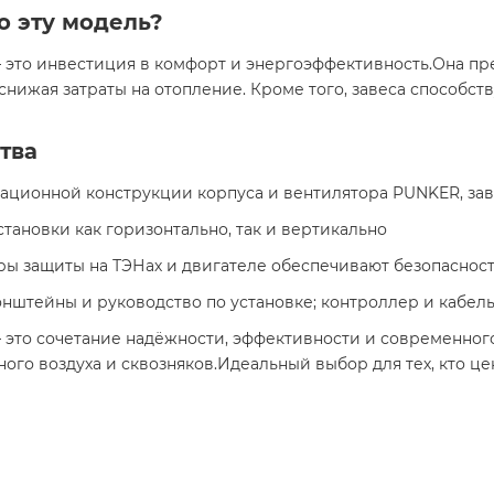
о эту модель?
— это инвестиция в комфорт и энергоэффективность.Она п
снижая затраты на отопление. Кроме того, завеса способс
тва
вационной конструкции корпуса и вентилятора PUNKER, зав
становки как горизонтально, так и вертикально
уры защиты на ТЭНах и двигателе обеспечивают безопаснос
онштейны и руководство по установке; контроллер и кабел
— это сочетание надёжности, эффективности и современног
го воздуха и сквозняков.Идеальный выбор для тех, кто це