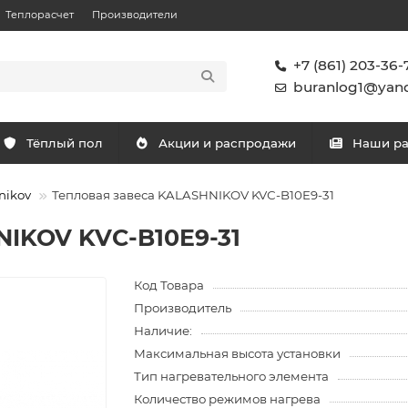
Теплорасчет
Производители
+7 (861) 203-36-
buranlog1@yand
Тёплый пол
Акции и распродажи
Наши р
nikov
Тепловая завеса KALASHNIKOV KVС-B10E9-31
NIKOV KVС-B10E9-31
Код Товара
Производитель
Наличие:
Максимальная высота установки
Тип нагревательного элемента
Количество режимов нагрева