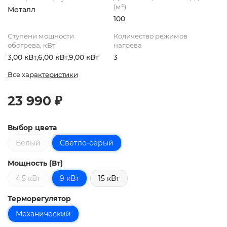
(м²)
Металл
100
Ступени мощности
Количество режимов
обогрева, кВт
нагрева
3,00 кВт,6,00 кВт,9,00 кВт
3
Все характеристики
23 990 ₽
Выбор цвета
Белый
Cветло-серый
Мощность (Вт)
4.5 кВт
9 кВт
15 кВт
Терморегулятор
Механический