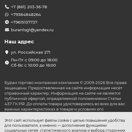
+7 (861) 203-36-78
+79384848264
+79615137737
buranlog1@yandex.ru
Наш адрес
ул. Российская 271
Пн-Пт с 09:00 до 18:00
Сб-Вс с 10:00 до 16:00
Буран торгово монтажная компания © 2009-2026 Все права
защищены. Предоставленная на сайте информация несёт
справочный характер. Информация на сайте не является
публичной офертой, определяемой положениями Статьи
437 ГК РФ. До оплаты товара удостоверьтесь во всех для вас
важных характеристиках в товаре и условиях его
эксплуатации.
Этот сайт использует файлы cookie с целью повышения удобства
для пользователя, а именно — дополнения функциями
социальных сетей, статистического анализа и выбора сторонних