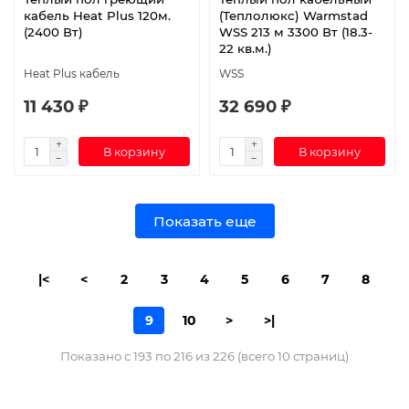
кабель Heat Plus 120м.
(Теплолюкс) Warmstad
(2400 Вт)
WSS 213 м 3300 Вт (18.3-
22 кв.м.)
Heat Plus кабель
WSS
11 430 ₽
32 690 ₽
В корзину
В корзину
Показать еще
|<
<
2
3
4
5
6
7
8
9
10
>
>|
Показано с 193 по 216 из 226 (всего 10 страниц)