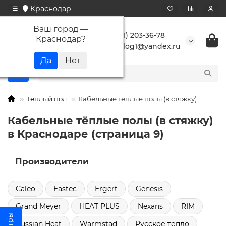
Краснодар
Ваш город —
+7 (861) 203-36-78
Краснодар
?
buranlog1@yandex.ru
Теплый пол
Кабельные тёплые полы (в стяжку)
Кабельные тёплые полы (в стяжку)
в Краснодаре (страница 9)
Производители
Caleo
Eastec
Ergert
Genesis
Grand Meyer
HEAT PLUS
Nexans
RIM
Russian Heat
Warmstad
Русское тепло