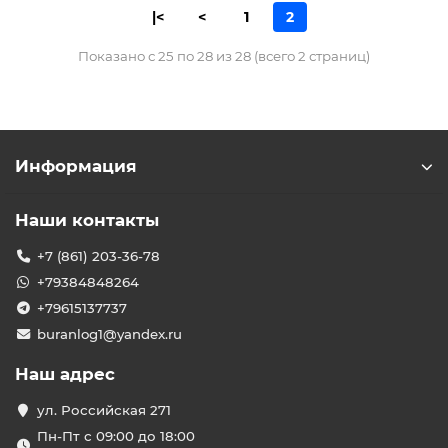
|<
<
1
2
Показано с 25 по 28 из 28 (всего 2 страниц)
Информация
Наши контакты
+7 (861) 203-36-78
+79384848264
+79615137737
buranlog1@yandex.ru
Наш адрес
ул. Российская 271
Пн-Пт с 09:00 до 18:00