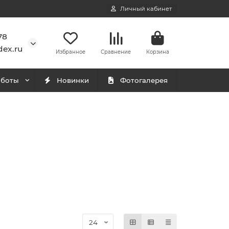
Личный кабинет
78
ex.ru
Избранное
Сравнение
Корзина
аботы
Новинки
Фотогалерея