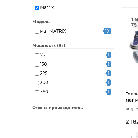
Matrix
Модель
мат MATRIX
19
Мощность (Вт)
75
1
150
1
225
1
300
1
360
1
Тепл
мат M
450
1
Страна производитель
525
1
600
1
2 18
750
1