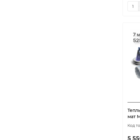
Тепл
мат M
5 55