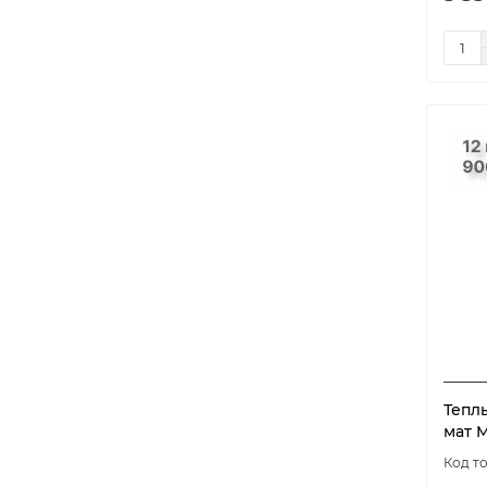
Тепл
мат M