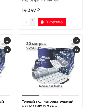
мат MATRIX
14 347 ₽
В корзину
ый
Теплый пол нагревательный
мат MATRIX 15,0 кв.м