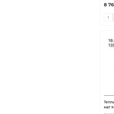
8 76
Тепл
мат M