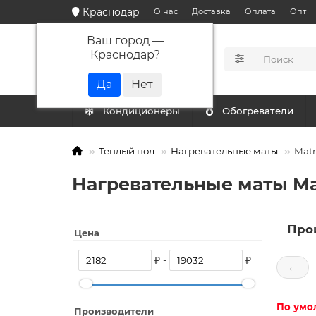
Краснодар
О нас
Доставка
Оплата
Опт
Ваш город —
Краснодар
?
КАТАЛОГ
Кондиционеры
Обогреватели
Теплый пол
Нагревательные маты
Matr
Нагревательные маты Ma
Про
Цена
₽ -
₽
←
По умо
Производители