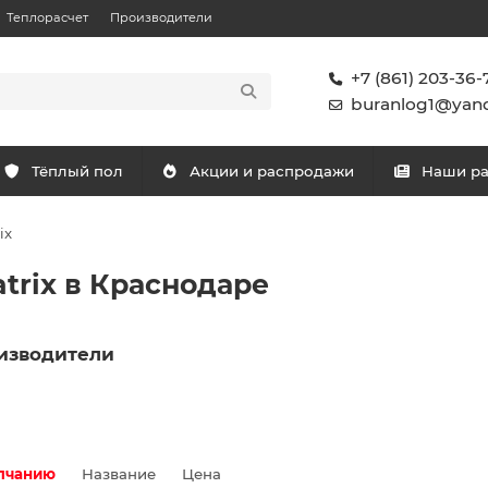
Теплорасчет
Производители
+7 (861) 203-36-
buranlog1@yand
Тёплый пол
Акции и распродажи
Наши р
ix
trix в Краснодаре
изводители
лчанию
Название
Цена