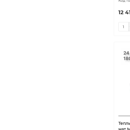
12 4
Тепл
мат M