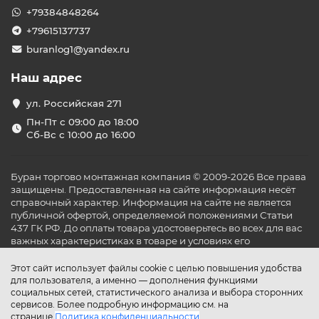
+79384848264
+79615137737
buranlog1@yandex.ru
Наш адрес
ул. Российская 271
Пн-Пт с 09:00 до 18:00
Сб-Вс с 10:00 до 16:00
Буран торгово монтажная компания © 2009-2026 Все права
защищены. Предоставленная на сайте информация несёт
справочный характер. Информация на сайте не является
публичной офертой, определяемой положениями Статьи
437 ГК РФ. До оплаты товара удостоверьтесь во всех для вас
важных характеристиках в товаре и условиях его
эксплуатации.
Этот сайт использует файлы cookie с целью повышения удобства
для пользователя, а именно — дополнения функциями
социальных сетей, статистического анализа и выбора сторонних
сервисов. Более подробную информацию см. на
странице
Политика конфиденциальности
.