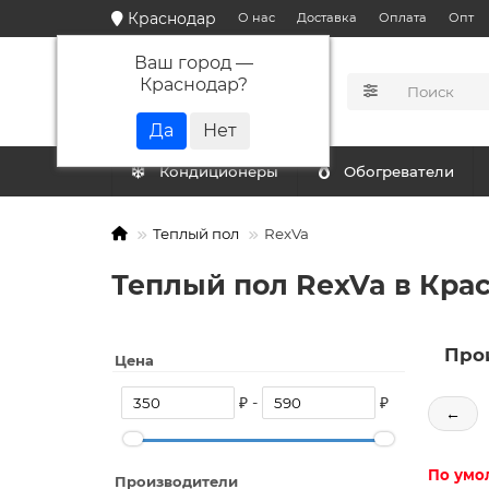
Краснодар
О нас
Доставка
Оплата
Опт
Ваш город —
Краснодар
?
КАТАЛОГ
Кондиционеры
Обогреватели
Теплый пол
RexVa
Теплый пол RexVa в Кра
Про
Цена
₽ -
₽
←
По умо
Производители