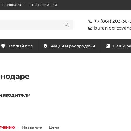
Теплорасчет
Производители
+7 (861) 203-36-
buranlog1@yand
Тёплый пол
Акции и распродажи
Наши р
снодаре
изводители
лчанию
Название
Цена