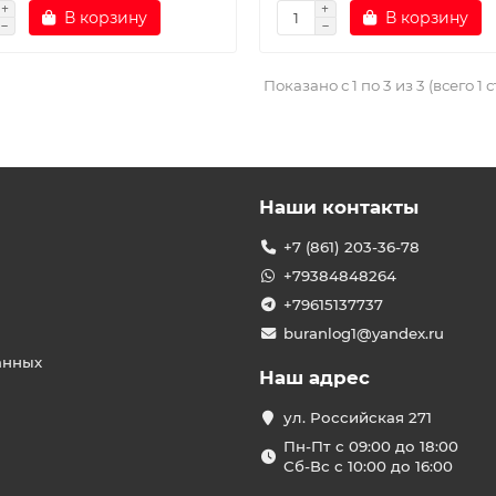
В корзину
В корзину
Показано с 1 по 3 из 3 (всего 1 
Наши контакты
+7 (861) 203-36-78
+79384848264
+79615137737
buranlog1@yandex.ru
анных
Наш адрес
ул. Российская 271
Пн-Пт с 09:00 до 18:00
Сб-Вс с 10:00 до 16:00