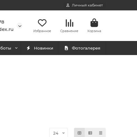
Личный кабинет
78
ex.ru
Избранное
Сравнение
Корзина
аботы
Новинки
Фотогалерея