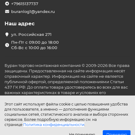
+79615137737
buranlog1@yandex.ru
Наш адрес
ул. Российская 271
Пн-Пт с 09:00 до 18:00
Сб-Вс с 10:00 до 16:00
Буран торгово монтажная компания © 2009-2026 Все права
защищены. Предоставленная на сайте информация несёт
справочный характер. Информация на сайте не является
публичной офертой, определяемой положениями Статьи
437 ГК РФ. До оплаты товара удостоверьтесь во всех для вас
важных характеристиках в товаре и условиях его
эксплуатации.
Этот сайт использует файлы cookie с целью повышения удобства
для пользователя, а именно — дополнения функциями
социальных сетей, статистического анализа и выбора сторонних
сервисов. Более подробную информацию см. на
странице
Политика конфиденциальности
.
Не принимаю
Принимаю