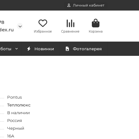
Личный кабинет
78
ex.ru
Избранное
Сравнение
Корзина
аботы
Новинки
Фотогалерея
Pontus
Теплолюкс
В наличии
Россия
Черный
16А