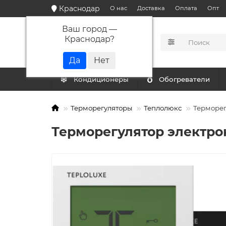
Краснодар
О нас
Доставка
Оплата
Опт
Ваш город —
Краснодар
?
КАТАЛОГ
Кондиционеры
Обогреватели
Терморегуляторы
Теплолюкс
Терморег
Терморегулятор электро