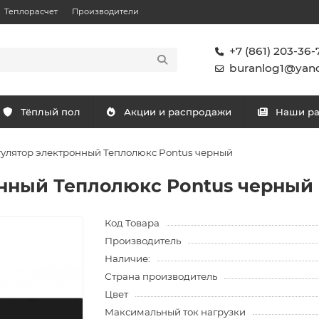
Теплорасчет
Производители
+7 (861) 203-36-
buranlog1@yand
Тёплый пол
Акции и распродажи
Наши р
улятор электронный Теплолюкс Pontus черный
нный Теплолюкс Pontus черный
Код Товара
Производитель
Наличие:
Страна производитель
Цвет
Максимальный ток нагрузки