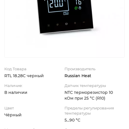
Код Товара
Производитель
RTL 18.28C черный
Russian Heat
Наличие:
Датчик температуры
В наличии
NTC терморезистор 10
кОм при 25 °С (R10)
Цвет
Пределы регулирования
температуры
Чёрный
5...90 °С