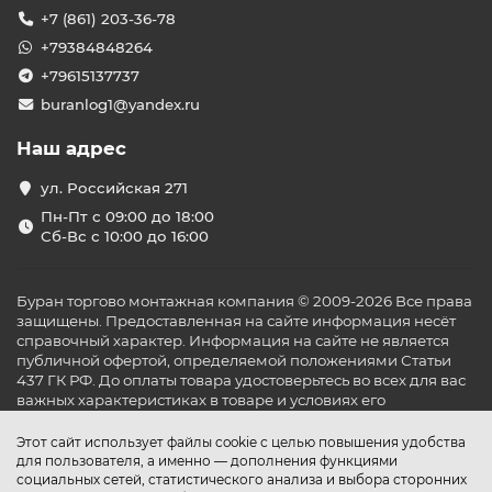
+7 (861) 203-36-78
+79384848264
+79615137737
buranlog1@yandex.ru
Наш адрес
ул. Российская 271
Пн-Пт с 09:00 до 18:00
Сб-Вс с 10:00 до 16:00
Буран торгово монтажная компания © 2009-2026 Все права
защищены. Предоставленная на сайте информация несёт
справочный характер. Информация на сайте не является
публичной офертой, определяемой положениями Статьи
437 ГК РФ. До оплаты товара удостоверьтесь во всех для вас
важных характеристиках в товаре и условиях его
эксплуатации.
Этот сайт использует файлы cookie с целью повышения удобства
для пользователя, а именно — дополнения функциями
социальных сетей, статистического анализа и выбора сторонних