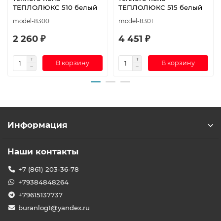
ТЕПЛОЛЮКС 510 белый
ТЕПЛОЛЮКС 515 белый
model-8300
model-8301
2 260 ₽
4 451 ₽
В корзину
В корзину
Информация
Наши контакты
+7 (861) 203-36-78
+79384848264
+79615137737
buranlog1@yandex.ru