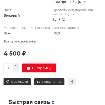
кОм при 25 °С (R10)
Цвет
Пределы регулирования
температуры
Бежевый
5...45 °С
Максимальный ток нагрузки
Степень защиты
16 А
IP20
Все характеристики
4 500 ₽
В корзину
В закладки
В сравнение
Быстрая связь
с