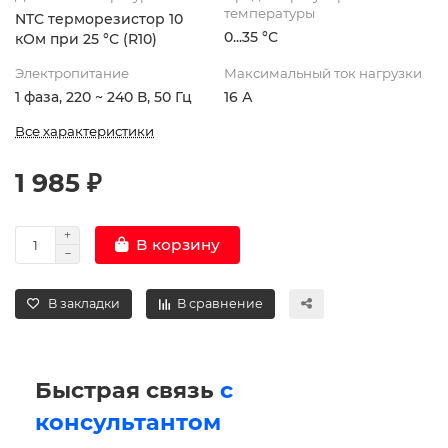
температуры
NTC терморезистор 10
0...35 °С
кОм при 25 °С (R10)
Электропитание
Максимальный ток нагрузки
1 фаза, 220 ~ 240 В, 50 Гц
16 А
Все характеристики
1 985 ₽
В корзину
В закладки
В сравнение
Быстрая связь
с
консультантом