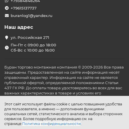
+79384848264
+79615137737
buranlog1@yandex.ru
Наш адрес
ул. Российская 271
Пн-Пт с 09:00 до 18:00
Сб-Вс с 10:00 до 16:00
Буран торгово монтажная компания © 2009-2026 Все права
защищены. Предоставленная на сайте информация несёт
справочный характер. Информация на сайте не является
публичной офертой, определяемой положениями Статьи
437 ГК РФ. До оплаты товара удостоверьтесь во всех для вас
важных характеристиках в товаре и условиях его
эксплуатации.
Этот сайт использует файлы cookie с целью повышения удобства
для пользователя, а именно — дополнения функциями
социальных сетей, статистического анализа и выбора сторонних
сервисов. Более подробную информацию см. на
странице
Политика конфиденциальности
.