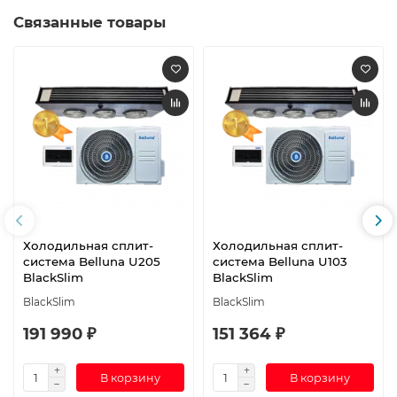
Связанные товары
Холодильная сплит-
Холодильная сплит-
система Belluna U205
система Belluna U103
BlackSlim
BlackSlim
BlackSlim
BlackSlim
191 990 ₽
151 364 ₽
В корзину
В корзину