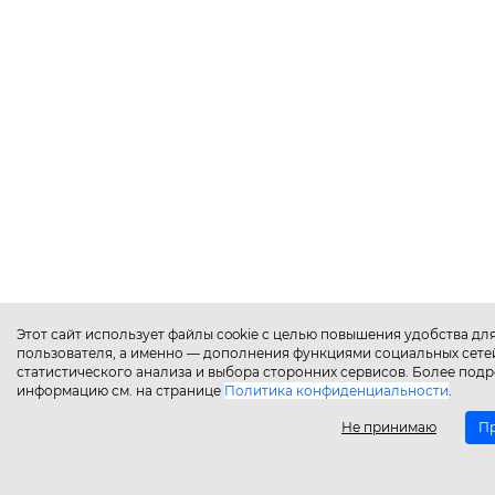
Этот сайт использует файлы cookie с целью повышения удобства дл
пользователя, а именно — дополнения функциями социальных сете
статистического анализа и выбора сторонних сервисов. Более под
информацию см. на странице
Политика конфиденциальности
.
Не принимаю
П
Главная
Каталог
Поиск
Аккаунт
Избранное
Сравнение