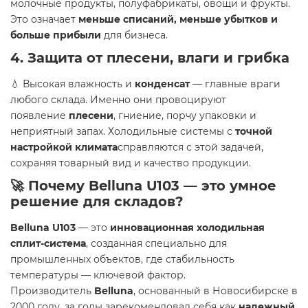
молочные продукты, полуфабрикаты, овощи и фрукты.
Это означает
меньше списаний, меньше убытков и
больше прибыли
для бизнеса.
4.
Защита от плесени, влаги и грибка
💧 Высокая влажность и
конденсат
— главные враги
любого склада. Именно они провоцируют
появление
плесени
, гниение, порчу упаковки и
неприятный запах. Холодильные системы с
точной
настройкой климата
справляются с этой задачей,
сохраняя товарный вид и качество продукции.
🚀 Почему Belluna U103 — это умное
решение для складов?
Belluna U103
— это
инновационная холодильная
сплит-система
, созданная специально для
промышленных объектов, где стабильность
температуры — ключевой фактор.
Производитель
Belluna
, основанный в Новосибирске в
2000 году, за годы зарекомендовал себя как
надежный