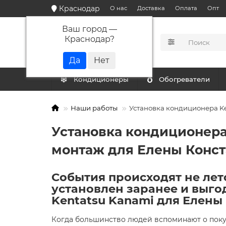
Краснодар
О нас
Доставка
Оплата
Опт
Ваш город —
Краснодар
?
КАТАЛОГ
Кондиционеры
Обогреватели
Наши работы
Установка кондиционера Ke
Установка кондиционера
монтаж для Елены Конста
События происходят не лет
установлен заранее и выго
Kentatsu Kanami для Елены
Когда большинство людей вспоминают о поку