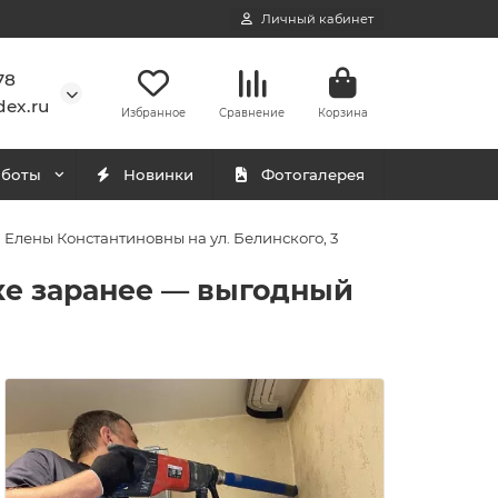
Личный кабинет
78
ex.ru
Избранное
Сравнение
Корзина
аботы
Новинки
Фотогалерея
Елены Константиновны на ул. Белинского, 3
ке заранее — выгодный