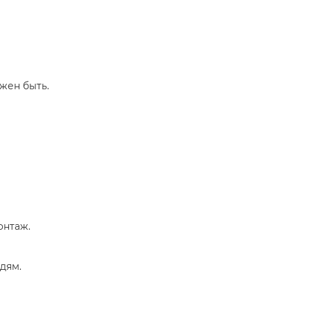
лжен быть.
онтаж.
дям.