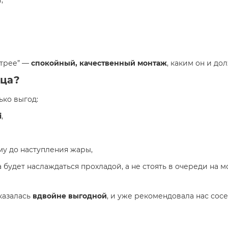
,
стрее” —
спокойный, качественный монтаж
, каким он и до
ица?
ько выгод:
i
,
у до наступления жары,
 будет наслаждаться прохладой, а не стоять в очереди на м
оказалась
вдвойне выгодной
, и уже рекомендовала нас сосе