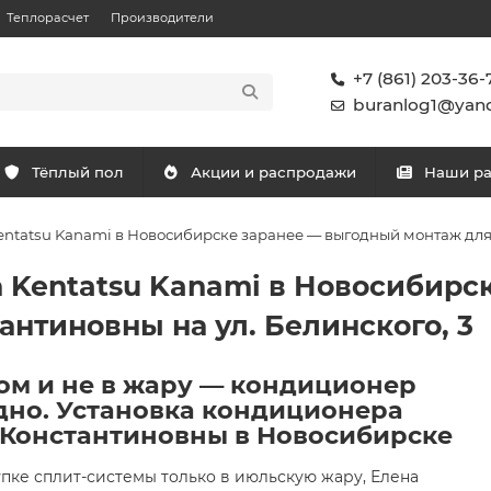
Теплорасчет
Производители
+7 (861) 203-36-
buranlog1@yand
Тёплый пол
Акции и распродажи
Наши р
ntatsu Kanami в Новосибирске заранее — выгодный монтаж для 
 Kentatsu Kanami в Новосибирс
нтиновны на ул. Белинского, 3
ом и не в жару — кондиционер
дно. Установка кондиционера
 Константиновны в Новосибирске
пке сплит-системы только в июльскую жару, Елена