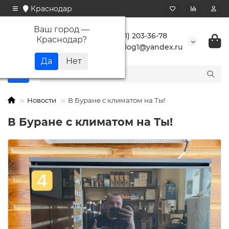
Краснодар
Ваш город —
+7 (861) 203-36-78
Краснодар
?
buranlog1@yandex.ru
Новости
В Буране с климатом на Ты!
В Буране с климатом на Ты!