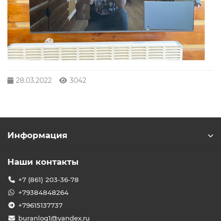
28.03.2022
3042
Информация
Наши контакты
+7 (861) 203-36-78
+79384848264
+79615137737
buranlog1@yandex.ru