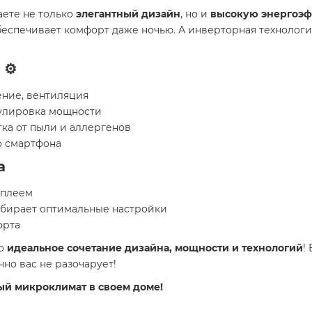
чаете не только
элегантный дизайн
, но и
высокую энергоэф
 обеспечивает комфорт даже ночью. А инверторная технолог
⚙️
ение, вентиляция
гулировка мощности
тка от пыли и аллергенов
о смартфона
а
сплеем
дбирает оптимальные настройки
орта
то
идеальное сочетание дизайна, мощности и технологий
!
но вас не разочарует!
ый микроклимат в своем доме!