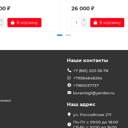
00 ₽
26 000 ₽
В корзину
В корзину
Наши контакты
+7 (861) 203-36-78
+79384848264
+79615137737
buranlog1@yandex.ru
анных
Наш адрес
ул. Российская 271
Пн-Пт с 09:00 до 18:00
Сб-Вс с 10:00 до 16:00