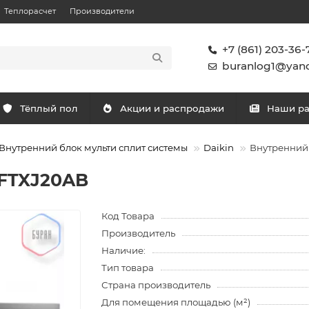
Теплорасчет
Производители
+7 (861) 203-36-
buranlog1@yand
Тёплый пол
Акции и распродажи
Наши р
Внутренний блок мульти сплит системы
Daikin
Внутренний 
 FTXJ20AB
Код Товара
Производитель
Наличие:
Тип товара
Страна производитель
Для помещения площадью (м²)