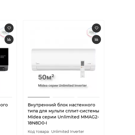
ного
Внутренний блок настенного
Внутрен
типа для мульти сплит-системы
типа для
Midea серии Unlimited MMAG2-
Midea с
18N8D0-I
24N8D0-
Unlimited Inverter