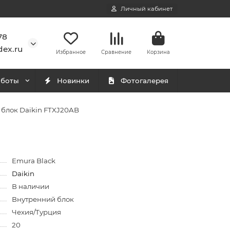
Личный кабинет
78
ex.ru
Избранное
Сравнение
Корзина
аботы
Новинки
Фотогалерея
блок Daikin FTXJ20AB
Emura Black
Daikin
В наличии
Внутренний блок
Чехия/Турция
20