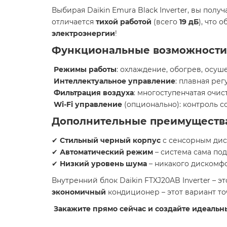
Выбирая Daikin Emura Black Inverter, вы полу
отличается
тихой работой
(всего
19 дБ
), что
электроэнергии
!
Функциональные возможности 
Режимы работы
: охлаждение, обогрев, осуш
Интеллектуальное управление
: плавная ре
Фильтрация воздуха
: многоступенчатая очис
Wi-Fi управление
(опционально): контроль с
Дополнительные преимуществ
✔
Стильный черный корпус
с сенсорным ди
✔
Автоматический режим
– система сама по
✔
Низкий уровень шума
– никакого дискомф
Внутренний блок Daikin FTXJ20AB Inverter – э
экономичный
кондиционер – этот вариант точ
Закажите прямо сейчас и создайте идеальн