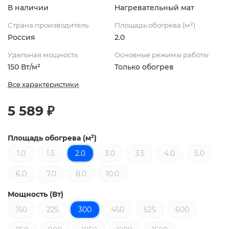
В наличии
Нагревательный мат
Страна производитель
Площадь обогрева (м²)
Россия
2.0
Удельная мощность
Основные режимы работы
150 Вт/м²
Только обогрев
Все характеристики
5 589 ₽
Площадь обогрева (м²)
1.0
1.5
2.0
3.0
3.5
4.0
5.0
6.0
7.0
8.0
10.0
Мощность (Вт)
150
225
300
450
525
600