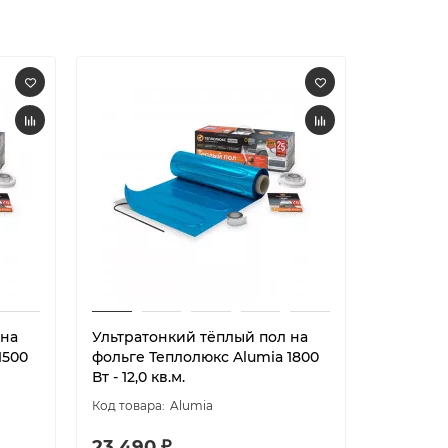
 на
Ультратонкий тёплый пол на
Ультрат
1500
фольге Теплолюкс Alumia 1800
фольге Т
Вт - 12,0 кв.м.
Вт - 15,0 
Alumia
23 490 ₽
33 890