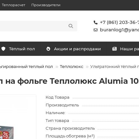
Теплорасчет
Производители
+7 (861) 203-36-
buranlog1@yand
Тёплый пол
Акции и распродажи
Наши р
ьгированный теплый пол
Теплолюкс
Ультратонкий тёплый по
на фольге Теплолюкс Alumia 1050
Код Товара
Производитель
Наличие:
Тип товара
Страна производитель
Площадь обогрева (м²)