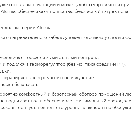
 уже готов к эксплуатации и может удобно управляться пр
 Alumia, обеспечивают полностью безопасный нагрев пола 
еплолюкс серии Alumia:
ого нагревательного кабеля, уложенного между слоями фо
условиях с необходимыми этапами контроля.
 и подключи терморегулятор (без монтажа соединений).
адки.
, экранирует электромагнитное излучение.
чески безопасен.
евероятно комфортный и безопасный обогрев помещений люб
 не поднимает пол и обеспечивает минимальный расход э
 сохранность установленного уровня влажности на обслу