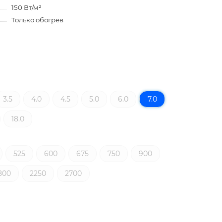
150 Вт/м²
Только обогрев
3.5
4.0
4.5
5.0
6.0
7.0
18.0
525
600
675
750
900
800
2250
2700