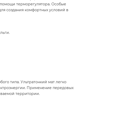
и помощи терморегулятора. Особые
для создания комфортных условий в
льги.
ого типа. Ультратонкий мат легко
лектроэнергии. Применение передовых
живаемой территории.