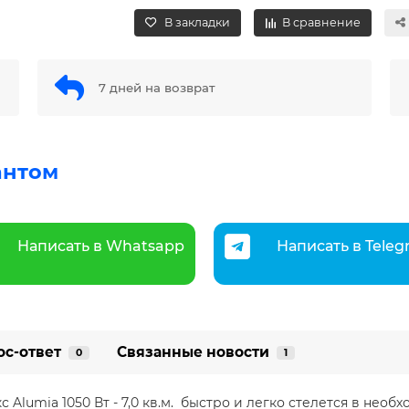
В закладки
В сравнение
7 дней на возврат
антом
Написать в Whatsapp
Написать в Tele
ос-ответ
Связанные новости
0
1
 Alumia 1050 Вт - 7,0 кв.м. быстро и легко стелется в не