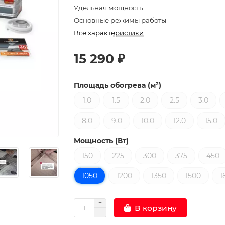
Удельная мощность
Основные режимы работы
Все характеристики
15 290 ₽
Площадь обогрева (м²)
1.0
1.5
2.0
2.5
3.0
8.0
9.0
10.0
12.0
15.0
Мощность (Вт)
150
225
300
375
450
1050
1200
1350
1500
1
В корзину