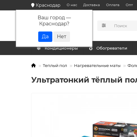
Краснодар
О нас
Доставка
Оплата
Опт
Ваш город —
Краснодар
?
КАТАЛОГ
Кондиционеры
Обогреватели
Теплый пол
Нагревательные маты
Фол
Ультратонкий тёплый пол 