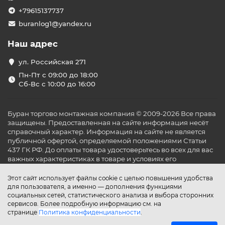
+79615137737
buranlog1@yandex.ru
Наш адрес
ул. Российская 271
Пн-Пт с 09:00 до 18:00
Сб-Вс с 10:00 до 16:00
Буран торгово монтажная компания © 2009-2026 Все права
защищены. Предоставленная на сайте информация несёт
справочный характер. Информация на сайте не является
публичной офертой, определяемой положениями Статьи
437 ГК РФ. До оплаты товара удостоверьтесь во всех для вас
важных характеристиках в товаре и условиях его
эксплуатации.
Этот сайт использует файлы cookie с целью повышения удобства
для пользователя, а именно — дополнения функциями
социальных сетей, статистического анализа и выбора сторонних
сервисов. Более подробную информацию см. на
странице
Политика конфиденциальности
.