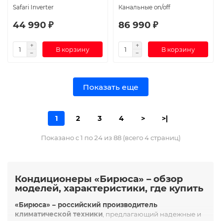
Safari Inverter
Канальные on/off
44 990 ₽
86 990 ₽
В корзину
В корзину
Показать еще
1
2
3
4
>
>|
Показано с 1 по 24 из 88 (всего 4 страниц)
Кондиционеры «Бирюса» – обзор
моделей, характеристики, где купить
«Бирюса» – российский производитель
климатической техники
, предлагающий надежные и