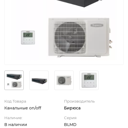
Код Товара
Производитель
Канальные on/off
Бирюса
Наличие:
Серия
В наличии
BLMD