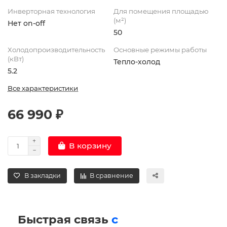
Инверторная технология
Для помещения площадью
(м²)
Нет on-off
50
Холодопроизводительность
Основные режимы работы
(кВт)
Тепло-холод
5.2
Все характеристики
66 990 ₽
В корзину
В закладки
В сравнение
Быстрая связь
с